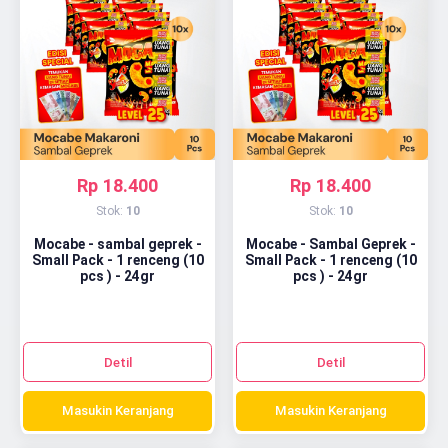
Rp 18.400
Rp 18.400
Stok:
10
Stok:
10
Mocabe - sambal geprek -
Mocabe - Sambal Geprek -
Small Pack - 1 renceng (10
Small Pack - 1 renceng (10
pcs ) - 24gr
pcs ) - 24gr
Detil
Detil
Masukin Keranjang
Masukin Keranjang