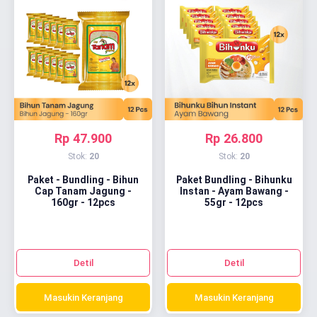
Rp 47.900
Rp 26.800
Stok:
20
Stok:
20
Paket - Bundling - Bihun
Paket Bundling - Bihunku
Cap Tanam Jagung -
Instan - Ayam Bawang -
160gr - 12pcs
55gr - 12pcs
Detil
Detil
Masukin Keranjang
Masukin Keranjang