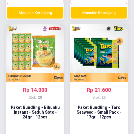
Masukin Keranjang
Masukin Keranjang
Rp 14.000
Rp 21.600
Stok:
20
Stok:
20
Paket Bundling - Bihunku
Paket Bundling - Taro
Instant - Seduh Soto -
Seaweed - Small Pack -
24gr - 12pcs
17gr - 12pcs