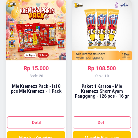
Rp 15.000
Rp 108.500
Stok:
20
Stok:
10
Mie Kremezz Pack - Isi 8
Paket 1 Karton - Mie
pcs Mie Kremezz - 1 Pack
Kremezz Shorr Ayam
Panggang - 126 pcs - 16 gr
Detil
Detil
Masukin Keranjang
Masukin Keranjang