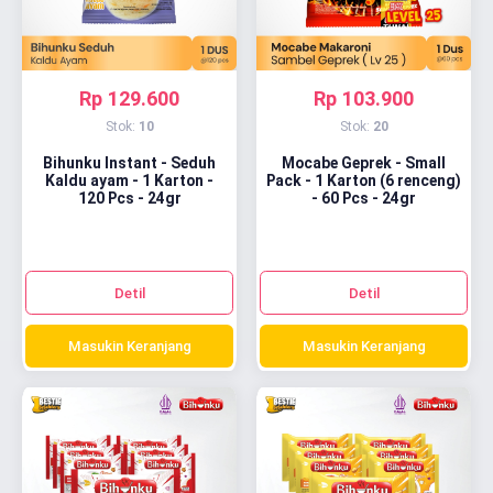
Rp 129.600
Rp 103.900
Stok:
10
Stok:
20
Bihunku Instant - Seduh
Mocabe Geprek - Small
Kaldu ayam - 1 Karton -
Pack - 1 Karton (6 renceng)
120 Pcs - 24gr
- 60 Pcs - 24gr
Detil
Detil
Masukin Keranjang
Masukin Keranjang