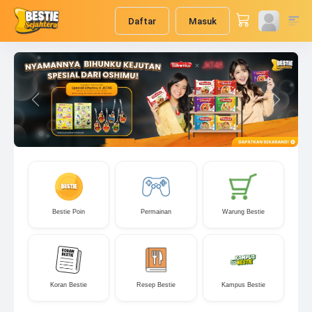
Daftar
Masuk
Previous
Next
Bestie Poin
Permainan
Warung Bestie
Koran Bestie
Resep Bestie
Kampus Bestie