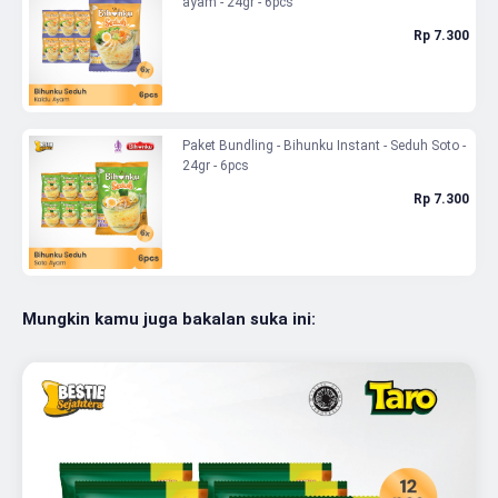
ayam - 24gr - 6pcs
Rp 7.300
Paket Bundling - Bihunku Instant - Seduh Soto -
24gr - 6pcs
Rp 7.300
Mungkin kamu juga bakalan suka ini: