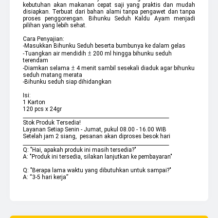
kebutuhan akan makanan cepat saji yang praktis dan mudah 
disiapkan. Terbuat dari bahan alami tanpa pengawet dan tanpa 
proses penggorengan. Bihunku Seduh Kaldu Ayam menjadi 
pilihan yang lebih sehat.
Cara Penyajian:
-Masukkan Bihunku Seduh beserta bumbunya ke dalam gelas
±
-Tuangkan air mendidih 
 200 ml hingga bihunku seduh 
terendam
±
-Diamkan selama 
 4 menit sambil sesekali diaduk agar bihunku 
seduh matang merata
-Bihunku seduh siap dihidangkan 
Isi:
1 Karton
120 pcs 
x 24gr 
____________________________________________________________
Stok Produk Tersedia!
Layanan Setiap Senin - Jumat, pukul 08.00 - 16.00 WIB
Setelah jam 2 siang,  pesanan akan diproses besok hari
____________________________________________________________
Q: "Hai, apakah produk ini masih tersedia?"
A: "Produk ini tersedia, silakan lanjutkan ke pembayaran"
Q: "Berapa lama waktu yang dibutuhkan untuk sampai?"
A: “3-5 hari kerja”