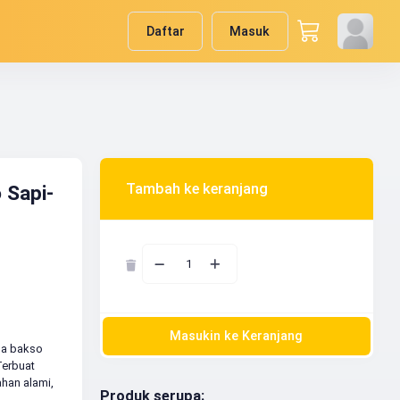
Daftar
Masuk
Tambah ke keranjang
 Sapi-
1
Masukin ke Keranjang
sa bakso
Terbuat
han alami,
Produk serupa: