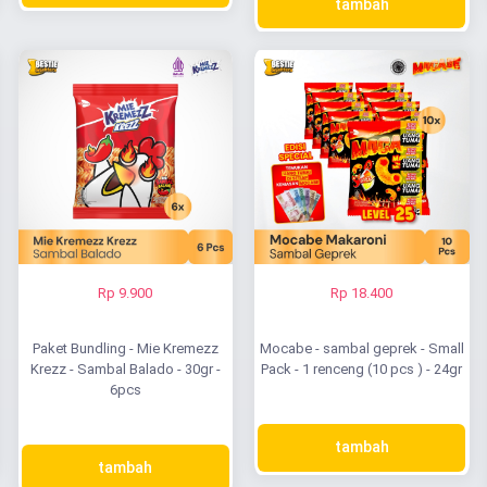
tambah
Rp 9.900
Rp 18.400
Paket Bundling - Mie Kremezz
Mocabe - sambal geprek - Small
Krezz - Sambal Balado - 30gr -
Pack - 1 renceng (10 pcs ) - 24gr
6pcs
tambah
tambah