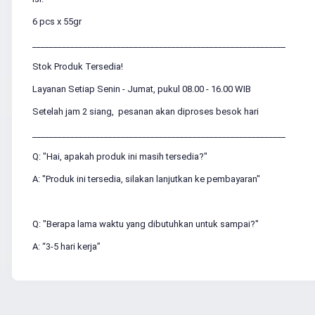
6 pcs x 55gr
____________________________________________________________
Stok Produk Tersedia!
Layanan Setiap Senin - Jumat, pukul 08.00 - 16.00 WIB
Setelah jam 2 siang, pesanan akan diproses besok hari
____________________________________________________________
Q: "Hai, apakah produk ini masih tersedia?"
A: "Produk ini tersedia, silakan lanjutkan ke pembayaran"
Q: "Berapa lama waktu yang dibutuhkan untuk sampai?"
A: “3-5 hari kerja”