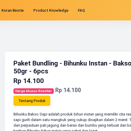
Koran Bestie
Product Knowledge
FAQ
Paket Bundling - Bihunku Instan - Bakso
50gr - 6pcs
Rp 14.100
Rp 14.100
Harga khusus Reseller
Tentang Produk
Bihunku Bakso Sapi adalah produk bihun instan yang memiliki cita ra
sapi gurih dalam satu mangkuk yang cukup disajikan dalam 2 menit. 
dari perpaduan pati jagung dan beras dan bumbu yang terbuat dari ba
berikan Bihunku bihun instan yang sehat dan lezat.