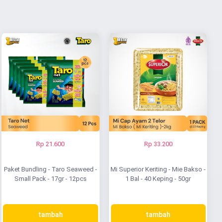
Rp 21.600
Rp 33.200
Paket Bundling - Taro Seaweed -
Mi Superior Keriting - Mie Bakso -
Small Pack - 17gr - 12pcs
1 Bal - 40 Keping - 50gr
tambah
tambah