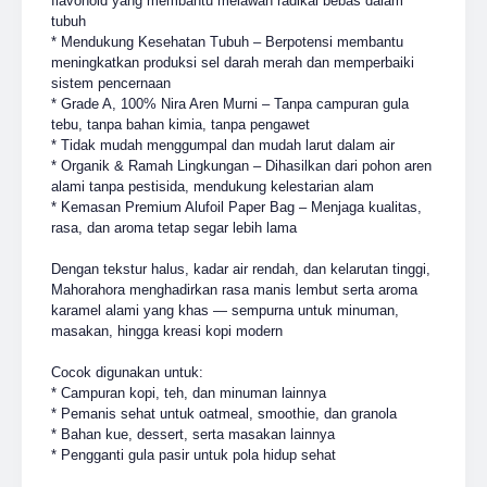
flavonoid yang membantu melawan radikal bebas dalam
tubuh
* Mendukung Kesehatan Tubuh – Berpotensi membantu
meningkatkan produksi sel darah merah dan memperbaiki
sistem pencernaan
* Grade A, 100% Nira Aren Murni – Tanpa campuran gula
tebu, tanpa bahan kimia, tanpa pengawet
* Tidak mudah menggumpal dan mudah larut dalam air
* Organik & Ramah Lingkungan – Dihasilkan dari pohon aren
alami tanpa pestisida, mendukung kelestarian alam
* Kemasan Premium Alufoil Paper Bag – Menjaga kualitas,
rasa, dan aroma tetap segar lebih lama
Dengan tekstur halus, kadar air rendah, dan kelarutan tinggi,
Mahorahora menghadirkan rasa manis lembut serta aroma
karamel alami yang khas — sempurna untuk minuman,
masakan, hingga kreasi kopi modern
Cocok digunakan untuk:
* Campuran kopi, teh, dan minuman lainnya
* Pemanis sehat untuk oatmeal, smoothie, dan granola
* Bahan kue, dessert, serta masakan lainnya
* Pengganti gula pasir untuk pola hidup sehat